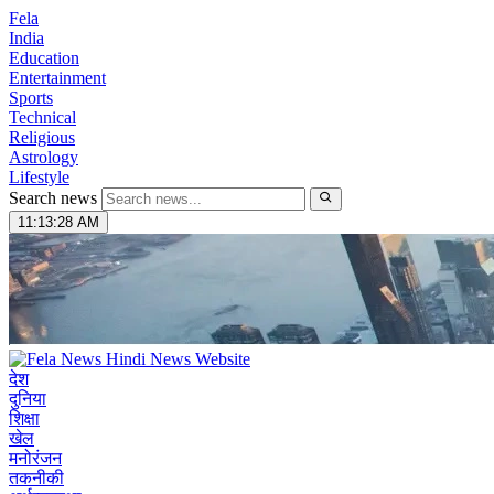
Fela
India
Education
Entertainment
Sports
Technical
Religious
Astrology
Lifestyle
Search news
11:13:29 AM
देश
दुनिया
शिक्षा
खेल
मनोरंजन
तकनीकी