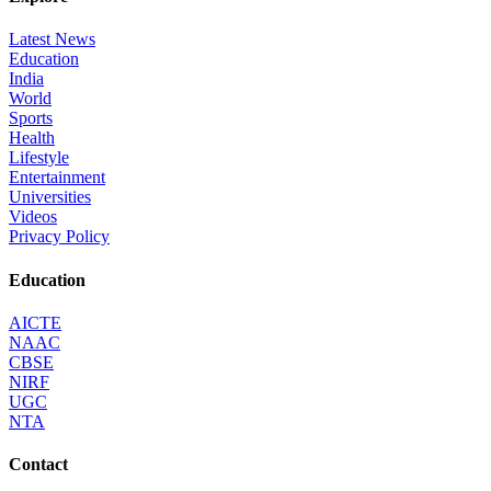
Latest News
Education
India
World
Sports
Health
Lifestyle
Entertainment
Universities
Videos
Privacy Policy
Education
AICTE
NAAC
CBSE
NIRF
UGC
NTA
Contact