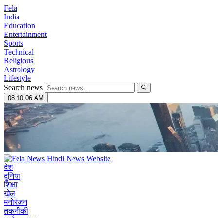
Fela
India
Education
Entertainment
Sports
Technical
Religious
Astrology
Lifestyle
Search news
08:10:07 AM
देश
दुनिया
शिक्षा
खेल
मनोरंजन
तकनीकी