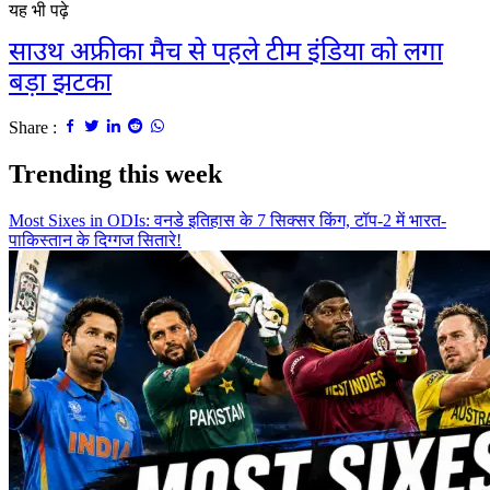
यह भी पढ़े
साउथ अफ्रीका मैच से पहले टीम इंडिया को लगा
बड़ा झटका
Share :
Trending this week
Most Sixes in ODIs: वनडे इतिहास के 7 सिक्सर किंग, टॉप-2 में भारत-
पाकिस्तान के दिग्गज सितारे!