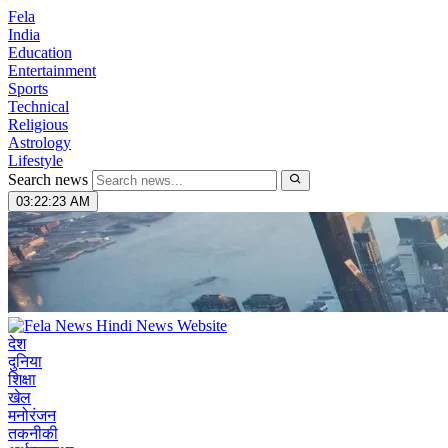
Fela
India
Education
Entertainment
Sports
Technical
Religious
Astrology
Lifestyle
Search news
03:22:24 AM
देश
दुनिया
शिक्षा
खेल
मनोरंजन
तकनीकी