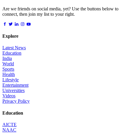
Are we friends on social media, yet? Use the buttons below to
connect, then join my list to your right.
Explore
Latest News
Education
India
World
Sports
Health
Lifestyle
Entertainment
Universities
Videos
Privacy Policy
Education
AICTE
NAAC