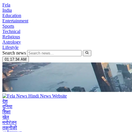
Fela
India
Education
Entertainment
Sports
Technical
Religious
Astrology
Lifestyle
Search news
01:17:35 AM
देश
दुनिया
शिक्षा
खेल
मनोरंजन
तकनीकी