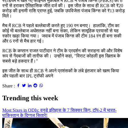
स्टेडियम में खेले गए फाइनल मुकाबले में RCB ने पंजाब किंग्स (PBKS) को 6
रनों से हराकर ऐतिहासिक जीत दर्ज की। इस जीत के साथ ही RCB को ₹20
करोड़ की इनामी राशि प्राप्त हुई, जबकि उपविजेता पंजाब किंग्स को ₹13 करोड़
मिले।
मैच में RCB ने पहले बल्लेबाजी करते हुए 190 रन बनाए।
हालांकि, टीम का
कोई भी बल्लेबाज अर्धशतक नहीं बना सका, लेकिन सामूहिक प्रयासों से यह
स्कोर खड़ा किया गया।
जवाब में पंजाब किंग्स की टीम 184 रन ही बना सकी
और 6 रनों से मैच हार गई।
RCB के कप्तान राजत पाटीदार ने टीम के प्रदर्शन की सराहना की और विशेष
रूप से गेंदबाजों की तारीफ की।
उन्होंने कहा, "विराट कोहली इस खिताब के
सबसे बड़े हकदार हैं।"
इस जीत के साथ ही RCB ने अपने प्रशंसकों के लंबे इंतजार को खत्म किया
और पहली बार IPL ट्रॉफी अपने
Share :
Trending this week
Most Sixes in ODIs: वनडे इतिहास के 7 सिक्सर किंग, टॉप-2 में भारत-
पाकिस्तान के दिग्गज सितारे!