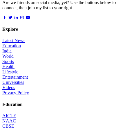
Are we friends on social media, yet? Use the buttons below to
connect, then join my list to your right.
Explore
Latest News
Education
India
World
Sports
Health
Lifestyle
Entertainment
Universities
Videos
Privacy Policy
Education
AICTE
NAAC
CBSE