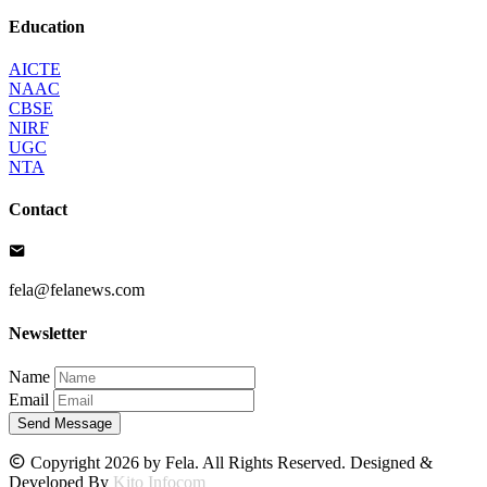
Education
AICTE
NAAC
CBSE
NIRF
UGC
NTA
Contact
fela@felanews.com
Newsletter
Name
Email
Send Message
Copyright 2026 by Fela. All Rights Reserved. Designed &
Developed By
Kito Infocom