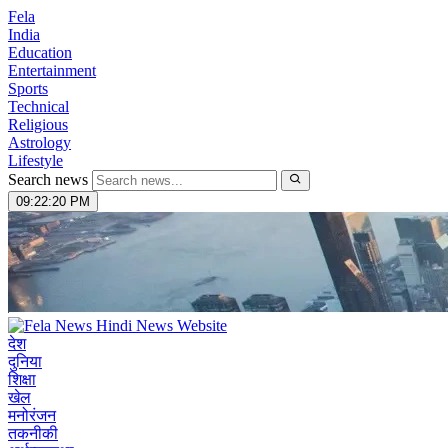
Fela
India
Education
Entertainment
Sports
Technical
Religious
Astrology
Lifestyle
Search news
09:22:21 PM
देश
दुनिया
शिक्षा
खेल
मनोरंजन
तकनीकी