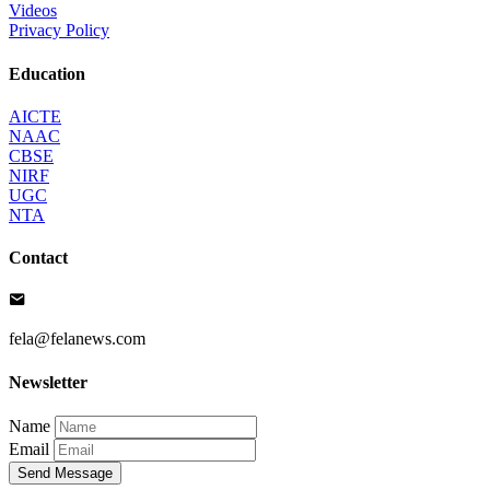
Videos
Privacy Policy
Education
AICTE
NAAC
CBSE
NIRF
UGC
NTA
Contact
fela@felanews.com
Newsletter
Name
Email
Send Message