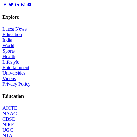
Explore
Latest News
Education
India
World
Sports
Health
Lifestyle
Entertainment
Universities
Videos
Privacy Policy
Education
AICTE
NAAC
CBSE
NIRF
UGC
NTA