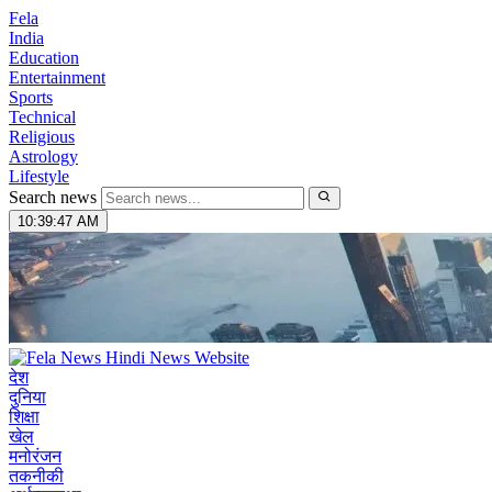
Fela
India
Education
Entertainment
Sports
Technical
Religious
Astrology
Lifestyle
Search news
10:39:48 AM
देश
दुनिया
शिक्षा
खेल
मनोरंजन
तकनीकी