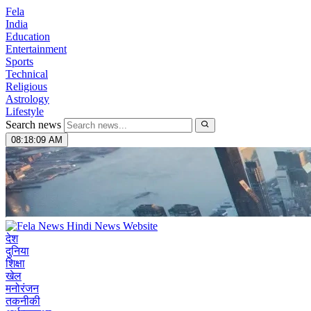
Fela
India
Education
Entertainment
Sports
Technical
Religious
Astrology
Lifestyle
Search news
08:18:10 AM
देश
दुनिया
शिक्षा
खेल
मनोरंजन
तकनीकी