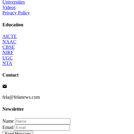
Universities
Videos
Privacy Policy
Education
AICTE
NAAC
CBSE
NIRF
UGC
NTA
Contact
fela@felanews.com
Newsletter
Name
Email
Send Message