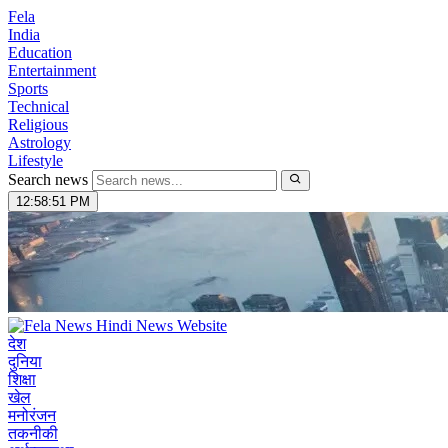
Fela
India
Education
Entertainment
Sports
Technical
Religious
Astrology
Lifestyle
Search news
12:58:52 PM
देश
दुनिया
शिक्षा
खेल
मनोरंजन
तकनीकी