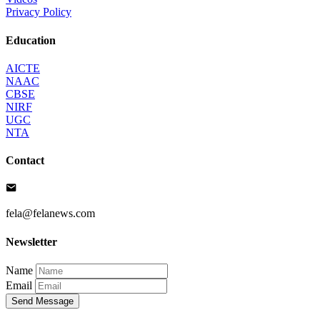
Privacy Policy
Education
AICTE
NAAC
CBSE
NIRF
UGC
NTA
Contact
fela@felanews.com
Newsletter
Name
Email
Send Message