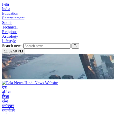
Fela
India
Education
Entertainment
Sports
Technical
Religious
Astrology
Lifestyle
Search news
11:53:00 PM
देश
दुनिया
शिक्षा
खेल
मनोरंजन
तकनीकी