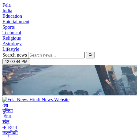
Fela
India
Education
Entertainment
Sports
Technical
Religious
Astrology
Lifestyle
Search news
12:00:45 PM
देश
दुनिया
शिक्षा
खेल
मनोरंजन
तकनीकी