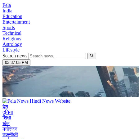
Fela
India
Education
Entertainment
Sports
Technical
Religious
Astrology
Lifestyle
Search news
03:37:06 PM
देश
दुनिया
शिक्षा
खेल
मनोरंजन
तकनीकी