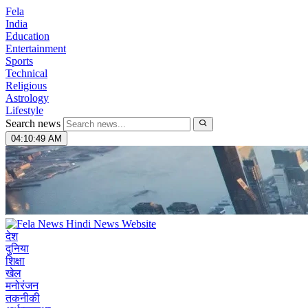
Fela
India
Education
Entertainment
Sports
Technical
Religious
Astrology
Lifestyle
Search news
04:10:50 AM
देश
दुनिया
शिक्षा
खेल
मनोरंजन
तकनीकी