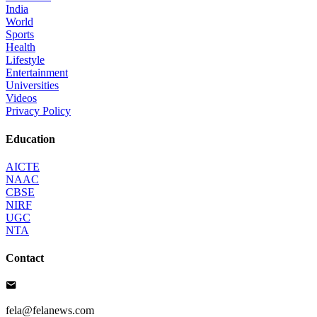
India
World
Sports
Health
Lifestyle
Entertainment
Universities
Videos
Privacy Policy
Education
AICTE
NAAC
CBSE
NIRF
UGC
NTA
Contact
fela@felanews.com