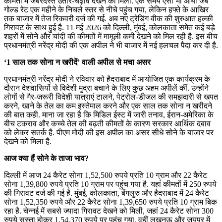
कीमतों में जबरदस्त उतार-चढ़ाव देखने को मिला. एक समय ऐसा भी आया जब
गोल्ड रेट एक महीने के निचले स्तर से नीचे पहुंच गया, लेकिन हफ्ते के आखिर
तक बाजार में तेज रिकवरी दर्ज की गई. अब नए ट्रेडिंग वीक की शुरुआत हल्की
गिरावट के साथ हुई है. 11 मई 2026 को दिल्ली, मुंबई, कोलकाता समेत कई बड़े
शहरों में सोने और चांदी की कीमतों में मामूली कमी देखने को मिल रही है. इस बीच
प्रधानमंत्री नरेंद्र मोदी की एक अपील ने भी बाजार में नई हलचल पैदा कर दी है.
‘1 साल तक सोना न खरीदें’ वाली अपील से मचा असर
प्रधानमंत्री नरेंद्र मोदी ने रविवार को हैदराबाद में आयोजित एक कार्यक्रम के
दौरान देशवासियों से विदेशी मुद्रा बचाने के लिए कुछ अहम अपीलें कीं. उन्होंने
लोगों से गैर-जरूरी विदेशी यात्राएं टालने, पेट्रोल-डीजल की समझदारी से खपत
करने, खाने के तेल का कम इस्तेमाल करने और एक साल तक सोना न खरीदने
की बात कही. माना जा रहा है कि मिडिल ईस्ट में जारी तनाव, ईरान-अमेरिका के
बीच टकराव और कच्चे तेल की बढ़ती कीमतों के कारण सरकार आर्थिक दबाव
को लेकर सतर्क है. पीएम मोदी की इस अपील का असर सीधे सोने के बाजार पर
देखने को मिला है.
आज क्या हैं सोने के ताजा भाव?
दिल्ली में आज 24 कैरेट सोना 1,52,500 रुपये प्रति 10 ग्राम और 22 कैरेट
सोना 1,39,800 रुपये प्रति 10 ग्राम पर पहुंच गया है. यहां कीमतों में 250 रुपये
की गिरावट दर्ज की गई है. मुंबई, कोलकाता, बेंगलुरु और हैदराबाद में 24 कैरेट
सोना 1,52,350 रुपये और 22 कैरेट सोना 1,39,650 रुपये प्रति 10 ग्राम बिक
रहा है. चेन्नई में सबसे ज्यादा गिरावट देखने को मिली, जहां 24 कैरेट सोना 300
रुपये सस्ता होकर 1,54,370 रुपये पर पहुंच गया. वहीं लखनऊ और जयपुर में