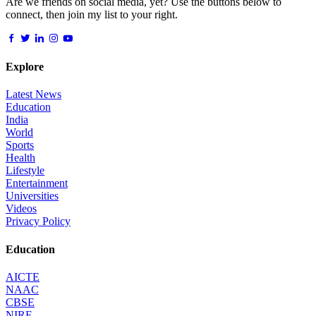
Are we friends on social media, yet? Use the buttons below to
connect, then join my list to your right.
Explore
Latest News
Education
India
World
Sports
Health
Lifestyle
Entertainment
Universities
Videos
Privacy Policy
Education
AICTE
NAAC
CBSE
NIRF