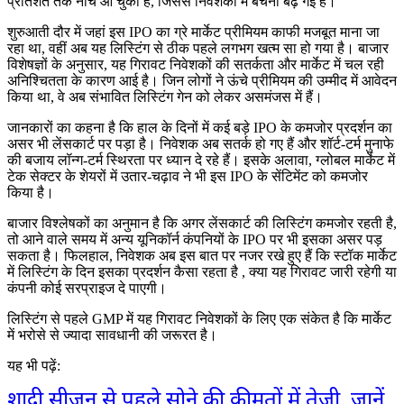
प्रतिशत तक नीचे आ चुका है, जिससे निवेशकों में बेचैनी बढ़ गई है।
शुरुआती दौर में जहां इस IPO का ग्रे मार्केट प्रीमियम काफी मजबूत माना जा
रहा था, वहीं अब यह लिस्टिंग से ठीक पहले लगभग खत्म सा हो गया है। बाजार
विशेषज्ञों के अनुसार, यह गिरावट निवेशकों की सतर्कता और मार्केट में चल रही
अनिश्चितता के कारण आई है। जिन लोगों ने ऊंचे प्रीमियम की उम्मीद में आवेदन
किया था, वे अब संभावित लिस्टिंग गेन को लेकर असमंजस में हैं।
जानकारों का कहना है कि हाल के दिनों में कई बड़े IPO के कमजोर प्रदर्शन का
असर भी लेंसकार्ट पर पड़ा है। निवेशक अब सतर्क हो गए हैं और शॉर्ट-टर्म मुनाफे
की बजाय लॉन्ग-टर्म स्थिरता पर ध्यान दे रहे हैं। इसके अलावा, ग्लोबल मार्केट में
टेक सेक्टर के शेयरों में उतार-चढ़ाव ने भी इस IPO के सेंटिमेंट को कमजोर
किया है।
बाजार विश्लेषकों का अनुमान है कि अगर लेंसकार्ट की लिस्टिंग कमजोर रहती है,
तो आने वाले समय में अन्य यूनिकॉर्न कंपनियों के IPO पर भी इसका असर पड़
सकता है। फिलहाल, निवेशक अब इस बात पर नजर रखे हुए हैं कि स्टॉक मार्केट
में लिस्टिंग के दिन इसका प्रदर्शन कैसा रहता है , क्या यह गिरावट जारी रहेगी या
कंपनी कोई सरप्राइज दे पाएगी।
लिस्टिंग से पहले GMP में यह गिरावट निवेशकों के लिए एक संकेत है कि मार्केट
में भरोसे से ज्यादा सावधानी की जरूरत है।
यह भी पढ़ें:
शादी सीजन से पहले सोने की कीमतों में तेजी, जानें