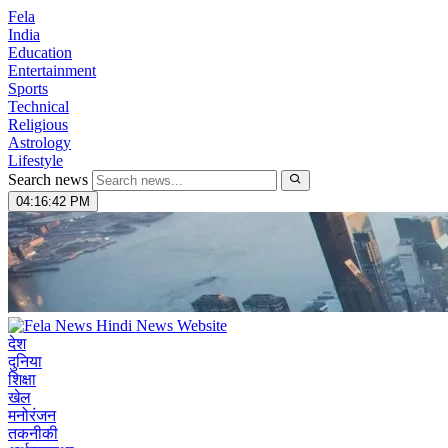
Fela
India
Education
Entertainment
Sports
Technical
Religious
Astrology
Lifestyle
Search news
04:16:43 PM
देश
दुनिया
शिक्षा
खेल
मनोरंजन
तकनीकी