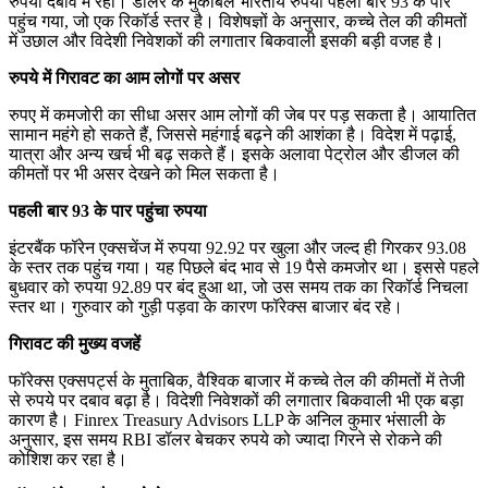
रुपया दबाव में रहा। डॉलर के मुकाबले भारतीय रुपया पहली बार 93 के पार
पहुंच गया, जो एक रिकॉर्ड स्तर है। विशेषज्ञों के अनुसार, कच्चे तेल की कीमतों
में उछाल और विदेशी निवेशकों की लगातार बिकवाली इसकी बड़ी वजह है।
रुपये में गिरावट का आम लोगों पर असर
रुपए में कमजोरी का सीधा असर आम लोगों की जेब पर पड़ सकता है। आयातित
सामान महंगे हो सकते हैं, जिससे महंगाई बढ़ने की आशंका है। विदेश में पढ़ाई,
यात्रा और अन्य खर्च भी बढ़ सकते हैं। इसके अलावा पेट्रोल और डीजल की
कीमतों पर भी असर देखने को मिल सकता है।
पहली बार 93 के पार पहुंचा रुपया
इंटरबैंक फॉरेन एक्सचेंज में रुपया 92.92 पर खुला और जल्द ही गिरकर 93.08
के स्तर तक पहुंच गया। यह पिछले बंद भाव से 19 पैसे कमजोर था। इससे पहले
बुधवार को रुपया 92.89 पर बंद हुआ था, जो उस समय तक का रिकॉर्ड निचला
स्तर था। गुरुवार को गुड़ी पड़वा के कारण फॉरेक्स बाजार बंद रहे।
गिरावट की मुख्य वजहें
फॉरेक्स एक्सपर्ट्स के मुताबिक, वैश्विक बाजार में कच्चे तेल की कीमतों में तेजी
से रुपये पर दबाव बढ़ा है। विदेशी निवेशकों की लगातार बिकवाली भी एक बड़ा
कारण है। Finrex Treasury Advisors LLP के अनिल कुमार भंसाली के
अनुसार, इस समय RBI डॉलर बेचकर रुपये को ज्यादा गिरने से रोकने की
कोशिश कर रहा है।