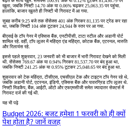
बढ़त के साथ खुले. सेंसेक्स 100.91 अंक या 0.12% टूटकर 81,436.79 पर
खुला, जबकि निफ्टी 14.70 अंक या 0.06% चढ़कर 25,063.35 पर पहुंचा.
हालांकि, बाजार खुलते ही निफ्टी भी गिरावट में आ गया.
सुबह करीब 9:25 बजे तक सेंसेक्स 401 अंक गिरकर 81,135 पर ट्रेड कर रहा
था, जबकि निफ्टी 104 अंक टूटकर 24,944 के स्तर पर आ गया.
बीएसई के टॉप गेनर में एक्सिस बैंक, एनटीपीसी, टाटा स्टील और अडानी पोर्ट
शामिल रहे. वहीं, टॉप लूजर में महिंद्रा एंड महिंद्रा, कोटक बैंक, एटरनल, मारुति
और रिलायंस रहे.
इससे पहले शुक्रवार, 23 जनवरी को भी बाजार में भारी गिरावट देखने को मिली
थी. सेंसेक्स 769.67 अंक या 0.94% गिरकर 81,537.70 पर बंद हुआ था,
जबकि निफ्टी 241.25 अंक या 0.95% टूटकर 25,048.65 पर बंद हुआ था.
शुक्रवार को टेक महिंद्रा, टीसीएस, एचसीएल टेक और टाइटन टॉप गेनर रहे थे,
जबकि अडानी पोर्ट, एटरनल, इंडिगो, एक्सिस बैंक और पावरग्रिड टॉप लूजर थे.
निफ्टी मिडकैप, बैंक, आईटी, ऑटो और एफएमसीजी समेत ज्यादातर सेक्टर्स में
गिरावट दर्ज की गई थी.
यह भी पढ़े
Budget 2026: बजट हमेशा 1 फरवरी को ही क्यों
पेश होता है? जानें वजह