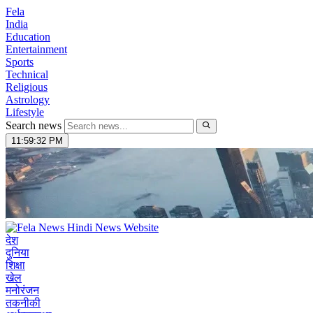
Fela
India
Education
Entertainment
Sports
Technical
Religious
Astrology
Lifestyle
Search news
11:59:33 PM
देश
दुनिया
शिक्षा
खेल
मनोरंजन
तकनीकी