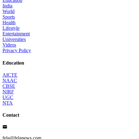
Education
India
World
Sports
Health
Lifestyle
Entertainment
Universities
Videos
Privacy Policy
Education
AICTE
NAAC
CBSE
NIRF
UGC
NTA
Contact
fela@felanews.com