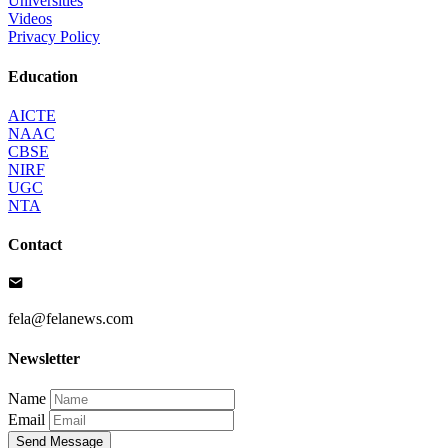
Universities
Videos
Privacy Policy
Education
AICTE
NAAC
CBSE
NIRF
UGC
NTA
Contact
fela@felanews.com
Newsletter
Name
Email
Send Message