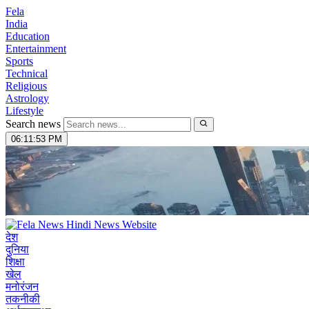
Fela
India
Education
Entertainment
Sports
Technical
Religious
Astrology
Lifestyle
Search news
06:11:54 PM
देश
दुनिया
शिक्षा
खेल
मनोरंजन
तकनीकी