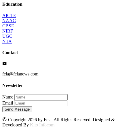
Education
AICTE
NAAC
CBSE
NIRF
UGC
NTA
Contact
fela@felanews.com
Newsletter
Name
Email
Send Message
Copyright 2026 by Fela. All Rights Reserved. Designed &
Developed By
Kito Infocom