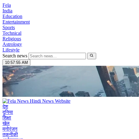
Fela
India
Education
Entertainment
Sports
Technical
Religious
Astrology
Lifestyle
Search news
10:57:56 AM
देश
दुनिया
शिक्षा
खेल
मनोरंजन
तकनीकी