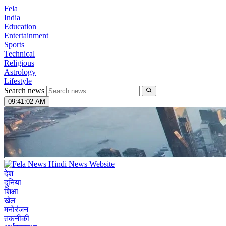
Fela
India
Education
Entertainment
Sports
Technical
Religious
Astrology
Lifestyle
Search news
09:41:03 AM
देश
दुनिया
शिक्षा
खेल
मनोरंजन
तकनीकी