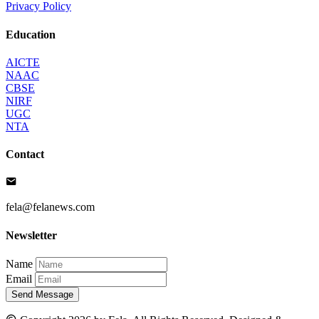
Privacy Policy
Education
AICTE
NAAC
CBSE
NIRF
UGC
NTA
Contact
fela@felanews.com
Newsletter
Name
Email
Send Message