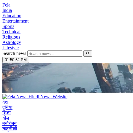
Fela
India
Education
Entertainment
Sports
Technical
Religious
Astrology
Lifestyle
Search news
01:50:53 PM
देश
दुनिया
शिक्षा
खेल
मनोरंजन
तकनीकी