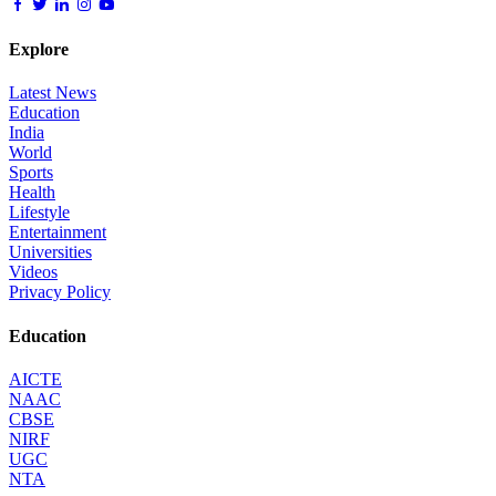
Explore
Latest News
Education
India
World
Sports
Health
Lifestyle
Entertainment
Universities
Videos
Privacy Policy
Education
AICTE
NAAC
CBSE
NIRF
UGC
NTA