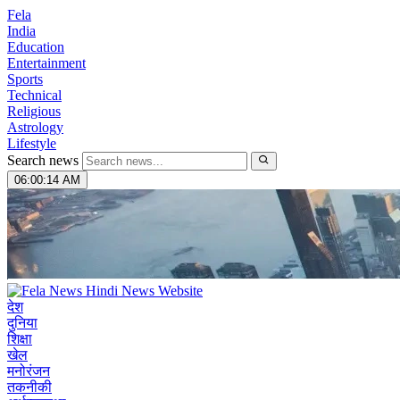
Fela
India
Education
Entertainment
Sports
Technical
Religious
Astrology
Lifestyle
Search news
06:00:15 AM
देश
दुनिया
शिक्षा
खेल
मनोरंजन
तकनीकी