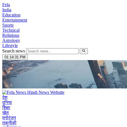
Fela
India
Education
Entertainment
Sports
Technical
Religious
Astrology
Lifestyle
Search news
01:14:32 PM
देश
दुनिया
शिक्षा
खेल
मनोरंजन
तकनीकी