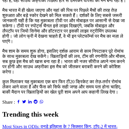
रही है, वहीं साउथ अफ्रीका पिछली हार से उभरकर वापसी का मन बना रहा है।
मैच भारत में ही खेला जाएगा और यहां की पिच पर पिछले मैचों की तरह तेज़
शुरुआत और बड़े स्कोर देखने को मिल सकते हैं। दर्शकों के लिए सबसे जरूरी
जानकारी यही है कि यह मुकाबला टीवी पर और मोबाइल पर आसानी से देखा जा
सकेगा। टीवी पर स्पोर्ट्स चैनल इसे लाइव दिखाएंगे, जबकि मोबाइल और
लैपटॉप पर जियो सिनेमा और हॉटस्टार पर इसकी लाइव स्ट्रीमिंग उपलब्ध
होगी। जो लोग फ्री में देखना चाहते हैं, वे भी इन प्लेटफॉर्म्स पर मैच का मज़ा ले
पाएंगे।
मैच शाम के समय शुरू होगा, इसलिए दर्शक आराम से काम निपटाकर पूरे रोमांच
के साथ मुकाबला देख सकेंगे। खिलाड़ियों की लय, टीम की रणनीति और मौसम,
सब कुछ इस मैच को खास बना रहा है। भारत की नजर सीरीज अपने नाम करने
पर होगी और साउथ अफ्रीका इस मैच को जीतकर बराबरी करने की कोशिश
करेगा।
कुल मिलाकर यह मुकाबला एक बार फिर टी20 क्रिकेट का तेज़-तर्रार रोमांच
लेकर आने वाला है और फैंस को सिर्फ सही जगह और समय पता होना चाहिए,
बाकी मैदान पर खिलाड़ियों का खेल पूरी शाम अपने आप कहानी लिख देगा।
Share :
Trending this week
Most Sixes in ODIs: वनडे इतिहास के 7 सिक्सर किंग, टॉप-2 में भारत-