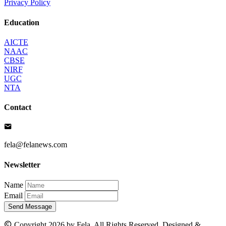
Privacy Policy
Education
AICTE
NAAC
CBSE
NIRF
UGC
NTA
Contact
fela@felanews.com
Newsletter
Name
Email
Send Message
Copyright 2026 by Fela. All Rights Reserved. Designed &