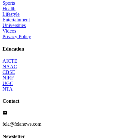
Sports
Health
Lifestyle
Entertainment
Universities
Videos
Privacy Policy
Education
AICTE
NAAC
CBSE
NIRF
UGC
NTA
Contact
fela@felanews.com
Newsletter