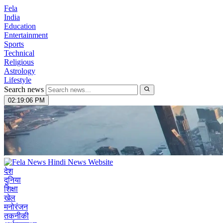
Fela
India
Education
Entertainment
Sports
Technical
Religious
Astrology
Lifestyle
Search news
02:19:07 PM
देश
दुनिया
शिक्षा
खेल
मनोरंजन
तकनीकी