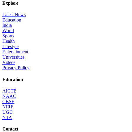
Explore
Latest News
Education
India
World
Sports
Health
Lifestyle
Entertainment
Universities
Videos
Privacy Policy
Education
AICTE
NAAC
CBSE
NIRF
UGC
NTA
Contact